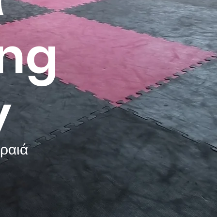
ing
y
ραιά