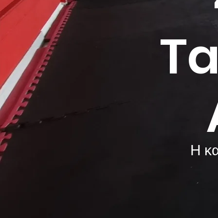
Ta
Η κ