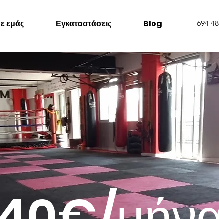
με εμάς
Εγκαταστάσεις
Blog
694 48
40€/μήν